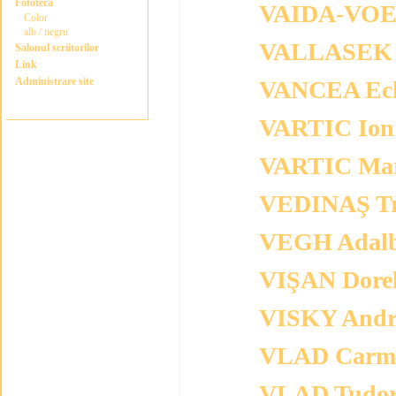
Fototeca
VAIDA-VOE
Color
alb / negru
VALLASEK 
Salonul scriitorilor
Link
Administrare site
VANCEA Ec
VARTIC Ion
VARTIC Mar
VEDINAŞ Tr
VEGH Adalb
VIŞAN Dore
VISKY Andr
VLAD Carm
VLAD Tudo