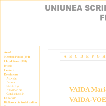
Acasă
A
B
C
D
E
F
G
Membrii Filialei (294)
Clujul literar (808)
Istoric
Membrii Filialei
Contact
Evenimente
Activități
Proiecte
Statut / legi
VAIDA Mari
Aniversări azi
Caută aniversări
VAIDA-VOE
Editoriale
Biblioteca tânărului scriitor