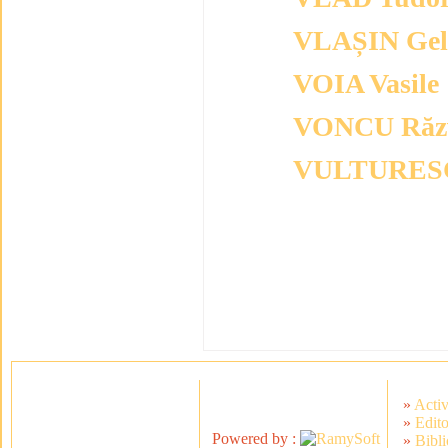
VLAȘIN Ge
VOIA Vasile
VONCU Răz
VULTURESC
Articole de la : 1
»
Activ
»
Edito
Powered by :
»
Bibli