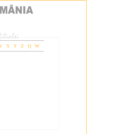
V
X
Y
Z
Q
W