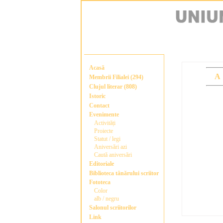
Acasă
A
Membrii Filialei (294)
Clujul literar (808)
Istoric
Contact
Evenimente
Activități
Proiecte
Statut / legi
Aniversări azi
Caută aniversări
Editoriale
Biblioteca tânărului scriitor
Fototeca
Color
alb / negru
Salonul scriitorilor
Link