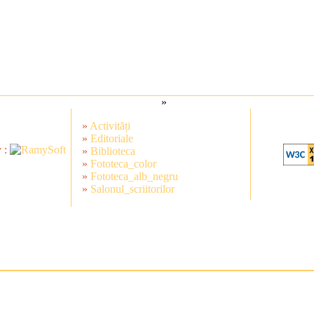
»
»
Activități
»
Editoriale
 :
»
Biblioteca
»
Fototeca_color
»
Fototeca_alb_negru
»
Salonul_scriitorilor