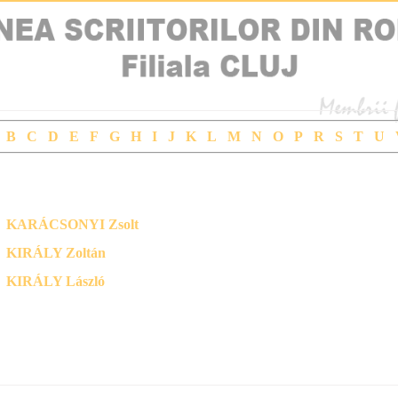
B
C
D
E
F
G
H
I
J
K
L
M
N
O
P
R
S
T
U
Membrii Filialei - Cautare dupa nume (ordine alfabetica)
KARÁCSONYI Zsolt
KIRÁLY Zoltán
KIRÁLY László
Articole de la : 1 la : 3 din : 3