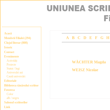
Acasă
A
B
C
D
E
F
G
Membrii Filialei (294)
Clujul literar (808)
Istoric
CLUJUL LITERAR CONTEMPOR
Contact
Evenimente
Activități
WÄCHTER Magda
Proiecte
Statut / legi
WEISZ Nicolae
Aniversări azi
Caută aniversări
Editoriale
Biblioteca tânărului scriitor
Fototeca
Articole de la : 1 la : 2 din : 2
Color
alb / negru
Salonul scriitorilor
Link