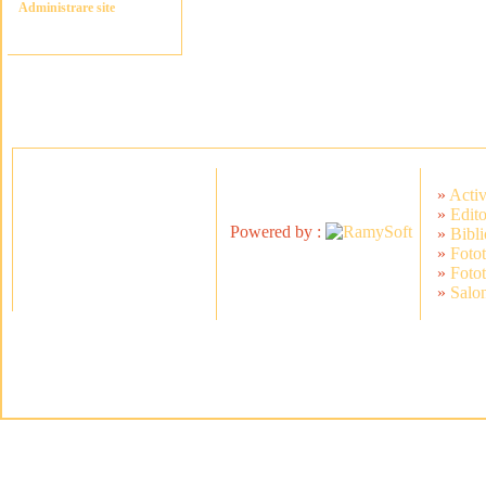
Administrare site
»
Activ
»
Edito
Powered by :
»
Bibli
»
Foto
»
Foto
»
Salon