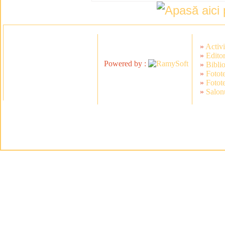
»
Activi
»
Editor
Powered by :
»
Bibli
»
Fotot
»
Fotot
»
Salonu