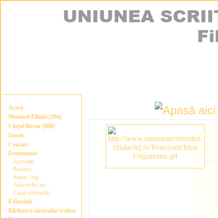
Acasă
Membrii Filialei (294)
(n. 16 
Clujul literar (808)
Engleză
Istoric
Literatu
Contact
din cadr
Evenimente
În per
Activități
Proiecte
postuni
Statut / legi
proiect 
Aniversări azi
Doctor î
Caută aniversări
lui Eug
Editoriale
A public
Biblioteca tânărului scriitor
Univers