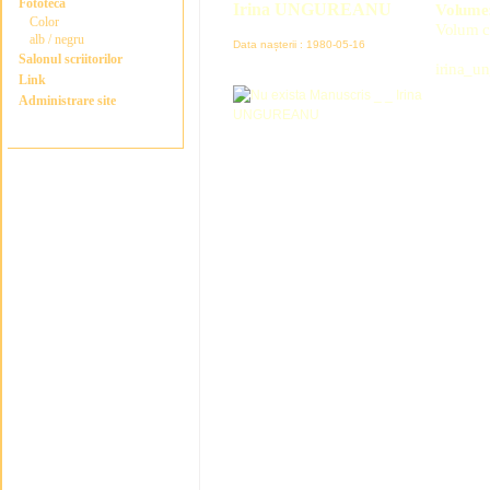
Fototeca
Irina UNGUREANU
Volume
Color
Volum câ
alb / negru
Data nașterii : 1980-05-16
Salonul scriitorilor
irina_
Link
Administrare site