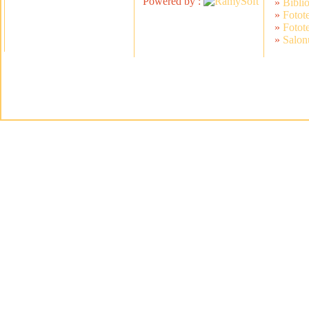
Powered by :
»
Bibli
»
Fotot
»
Fotot
»
Salonu