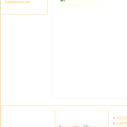
Administrare site
»
Activi
»
Editor