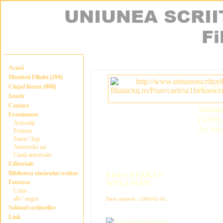
Acasă
Membrii Filialei (294)
Clujul literar (808)
(n. 22
Istoric
Contact
Volu
Evenimente
(1999)
Activități
Az Ann
Proiecte
Statut / legi
Aniversări azi
Caută aniversări
Editoriale
Biblioteca tânărului scriitor
Endre FARKAS
Fototeca
WELLMAN
Color
alb / negru
Data nașterii : 1000-01-01
Salonul scriitorilor
Link