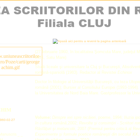
(27 februarie 1960, în localitatea Şomcuta Mare, judeţul
2021, Satu Mare)
Studii liceale şi universitare la Cluj şi Bucureşti, Absolvent
română-spaniolă (1983). Redactor al Revistei
Echinox
Doctor în filologie al Universităţii Bucureşti, cu teza
Utopie
română
(2001); Bursier al Consiliului Europei (1993-1994).
la Universitatea de Nord Baia Mare. Gastprofessor la Univ
CHIM
Volume:
Dinspre ieri spre nicăieri
, poeme, 1994;
Iluzia ip
 1960-02-27
în cultura română
,2002;
Revolte şi consimţiri
-
Scriitori r
Răsfăţuri şi melancolii
, 2007 (Premiul pentru critică al Rev
Experimente şi formule poetice româneşti din secolul XX
,
târzii de pădure,
poeme, 2010;