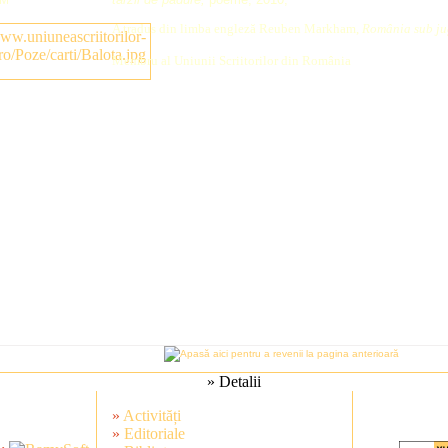
A tradus din limba engleză Reuben Markham,
România sub jug
Membru al Uniunii Scriitorilor din România
» Detalii
»
Activități
»
Editoriale