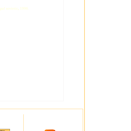
ul sovietic
,
1996.