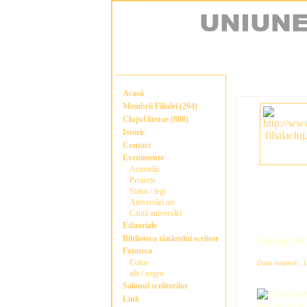
Acasă
Membrii Filialei (294)
Clujul literar (808)
Istoric
Contact
Evenimente
Activități
Proiecte
Statut / legi
Aniversări azi
Caută aniversări
Editoriale
Biblioteca tânărului scriitor
George A
Fototeca
Color
Data nașterii :
alb / negru
Salonul scriitorilor
Link