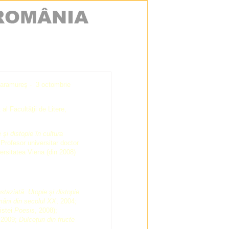
 Maramureş - 3 octombrie
 al Facultăţii de Litere,
 şi distopie în cultura
 Profesor universitar doctor
ersitatea Viena (din 2008)
ostaziată. Utopie şi distopie
omâni din secolul XX
, 2004;
istei
Poesis
, 2008);
 2009;
Dulceţuri din fructe