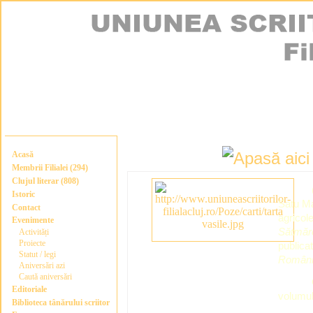
Acasă
Membrii Filialei (294)
Clujul literar (808)
Istoric
Satu Ma
Contact
agricol
Evenimente
Sătmăr
Activități
Proiecte
publicat
Statut / legi
România
Aniversări azi
Caută aniversări
Editoriale
volumu
Biblioteca tânărului scriitor