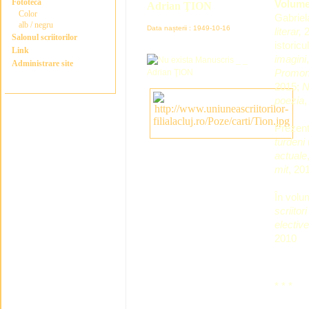
Fototeca
Volum
Adrian ŢION
Color
Gabrie
alb / negru
Data nașterii : 1949-10-16
literar,
2
Salonul scriitorilor
istoric
Link
imagini
Administrare site
Promont
2015;
N
poezia
,
Prezent
turdeni
actuale
mit
, 20
În volu
scriitori
electiv
2010
* * *