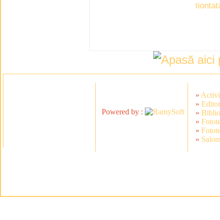
tiont
»
Activi
»
Editor
Powered by :
»
Bibli
»
Fotot
»
Fotot
»
Salonu