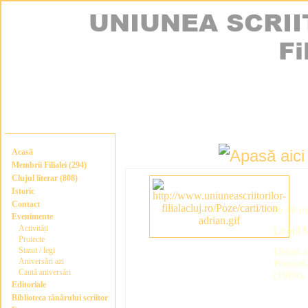
Acasă
Membrii Filialei (294)
Clujul literar (808)
Istoric
Contact
(n 16 o
Evenimente
Activități
Liceul 
Proiecte
Statut / legi
Debut a
Aniversări azi
Prezent 
Caută aniversări
(1966)
Editoriale
Biblioteca tânărului scriitor