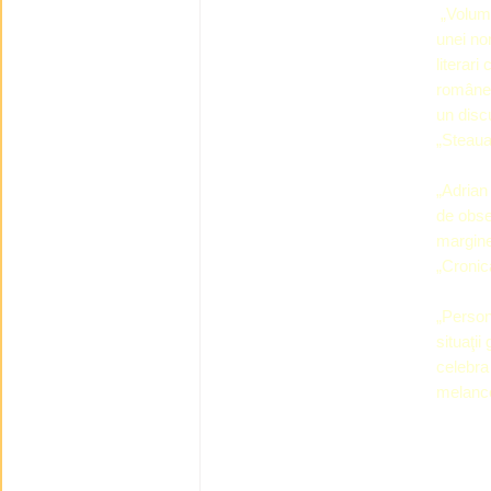
„Volumul
unei nor
literari
românes
un disc
„Steaua”
„Adrian
de obse
margine
„Cronic
„Person
situaţii
celebr
melanco