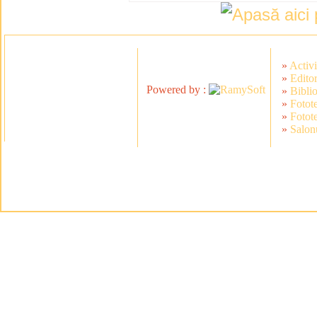
»
Activi
»
Editor
Powered by :
»
Bibli
»
Fotot
»
Fotot
»
Salonu