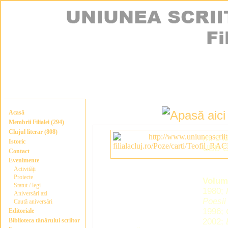
Acasă
Membrii Filialei (294)
Clujul literar (808)
(n. 5 
Istoric
UBB Cl
Contact
Evenimente
Activități
Proiecte
Volum
Statut / legi
1980;
Aniversări azi
Poesii
Caută aniversări
1996;
Editoriale
Biblioteca tânărului scriitor
2002;