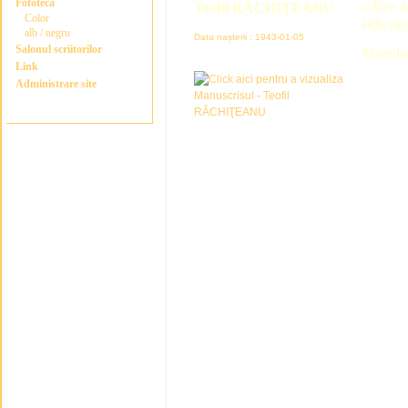
Fototeca
către t
Teofil RĂCHIŢEANU
Color
Răchiţ
alb / negru
Data nașterii : 1943-01-05
Salonul scriitorilor
Membru
Link
Administrare site