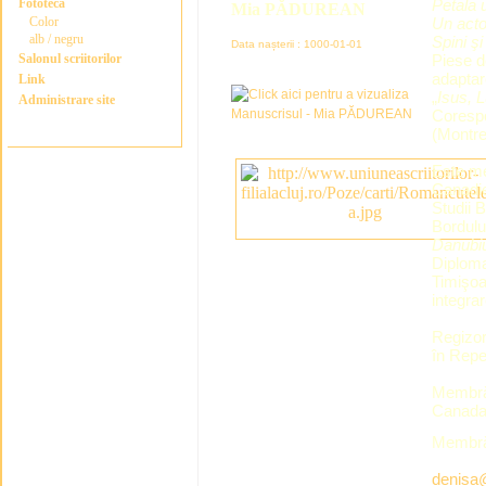
Fototeca
Petala 
Mia PĂDUREAN
Color
Un acto
alb / negru
Spini şi
Data nașterii : 1000-01-01
Salonul scriitorilor
Piese de
adapta
Link
„
Isus, 
Administrare site
Corespo
(Montre
Este mem
Canadie
Studii 
Bordulu
Danubi
Diploma 
Timişoar
integra
Regizor 
în Repe
Membră 
Canad
Membră 
denisa