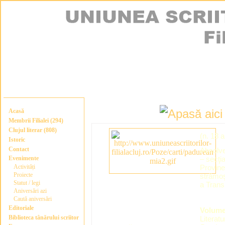
Acasă
Membrii Filialei (294)
Clujul literar (808)
(n. 18 
Istoric
Contact
Absolve
Evenimente
– secţi
Activități
Provine 
Proiecte
strămoşi
Statut / legi
a Transi
Aniversări azi
Caută aniversări
Editoriale
Volume
Biblioteca tânărului scriitor
Literat