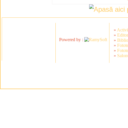
»
Activi
»
Editor
Powered by :
»
Bibli
»
Fotot
»
Fotot
»
Salonu