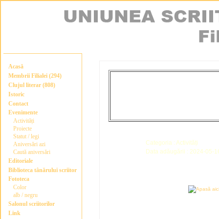
Acasă
Membrii Filialei (294)
Clujul literar (808)
Istoric
Contact
Evenimente
Activități
Proiecte
Statut / legi
Categoria : Activități
Aniversări azi
Data adăugării : 2024-05-1
Caută aniversări
Editoriale
Biblioteca tânărului scriitor
Fototeca
Color
alb / negru
Salonul scriitorilor
Link