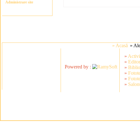
Administrare site
» Acasă
» Al
»
Activi
»
Editor
Powered by :
»
Bibli
»
Fotot
»
Fotot
»
Salonu