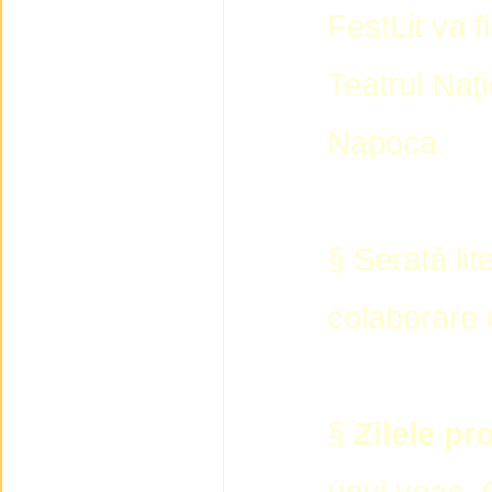
FestLit va f
Teatrul Naţi
Napoca.
§ Serată li
colaborare
§
Zilele pro
unui veac, 