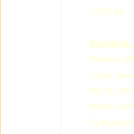
COSTEA
Duminică, 
Biserica Sfi
Luduș, lan
VECIE. RE
MARII UNIRI
Tg.Mureșîn 