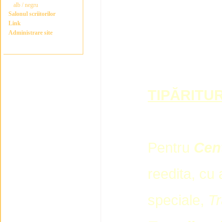
alb / negru
Salonul scriitorilor
Link
Administrare site
TIPĂRITUR
Pentru
Cent
reedita, cu 
speciale,
Tr