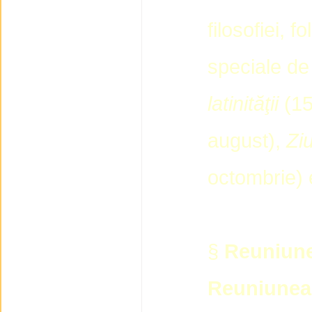
filosofiei, f
speciale d
latinităţii
(15
august),
Zi
octombrie) 
§
Reuniun
Reuniunea