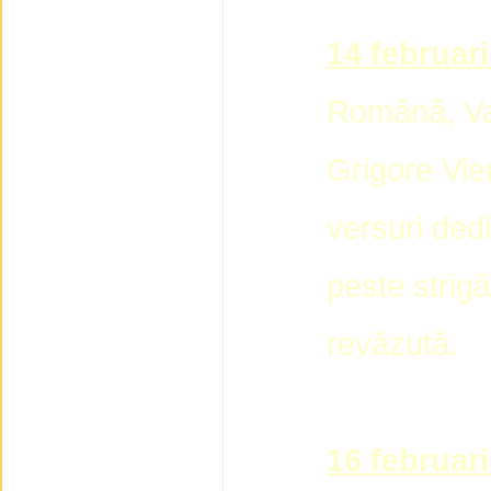
14 februar
Română, Val
Grigore Vie
versuri dedi
peste strigăt
revăzută.
16 februar