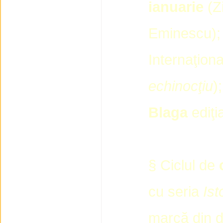
ianuarie
(Zi
Eminescu)
Internaţion
echinocţiu
)
Blaga
ediţi
§ Ciclul de
cu seria
Ist
marcă din do