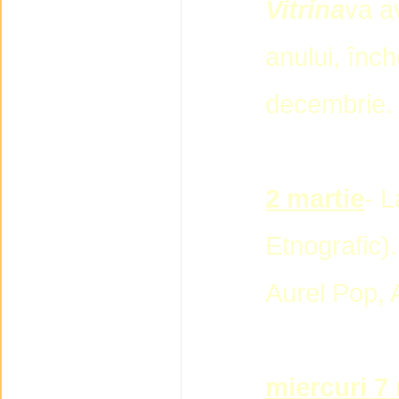
Vitrina
va a
anului, înc
decembrie.
2 martie
- 
Etnografic).
Aurel Pop, 
miercuri 7 