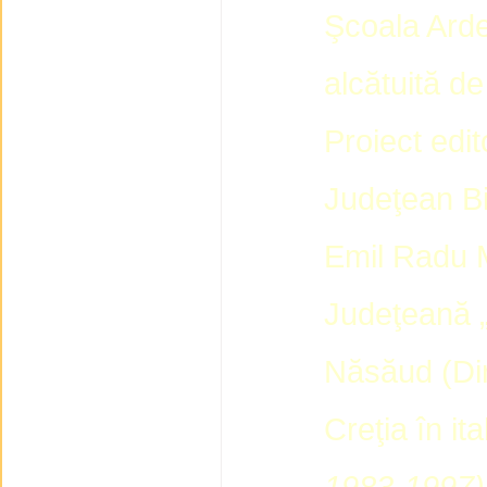
Şcoala Arde
alcătuită 
Proiect edit
Judeţean Bi
Emil Radu M
Judeţeană „
Năsăud (Dir
Creţia în it
1983-1997)