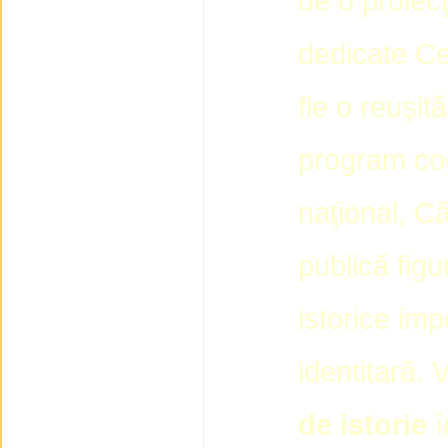
de o proiecţ
dedicate Ce
fie o reuşit
program coe
naţional, Că
publică fig
istorice im
identitară.
de istorie
î