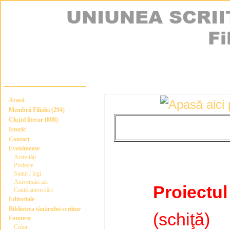
Acasă
Membrii Filialei (294)
Clujul literar (808)
Istoric
Contact
Evenimente
Activități
Proiecte
Statut / legi
Aniversări azi
Proiectu
Caută aniversări
Editoriale
Biblioteca tânărului scriitor
(schiţă)
Fototeca
Color