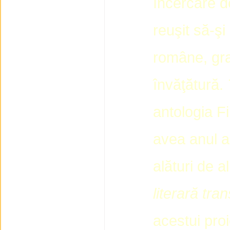
încercare d
reuşit să-şi
române, graţ
învăţătură.
antologia Fi
avea anul a
alături de 
literară tra
acestui pro