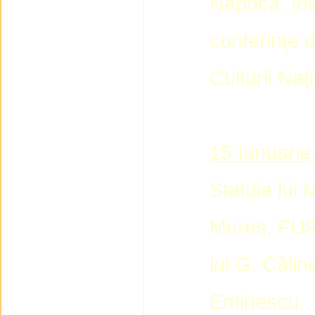
Napoca, Ioa
conferinţe 
Culturii Naţ
15 Ianuarie
Statuia lui
Mureș, FUR
lui G. Călin
Eminescu.