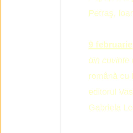
Petraş, Ioa
9 februarie
din cuvinte
română cu 
editorul Va
Gabriela L