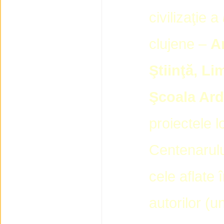
civilizaţie a
clujene –
A
Ştiinţă, L
Şcoala Ar
proiectele l
Centenarului
cele aflate î
autorilor (u