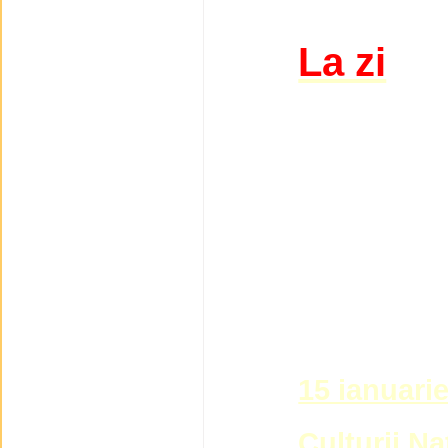
La zi
15 ianuari
Culturii Na