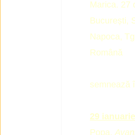
Marica. 27 d
București, 
Napoca, Tg.
Română
semnează în
29 ianuari
Popa,
Avanp