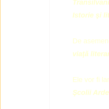
Transilvan
Istorie şi l
De asemen
viaţă liter
Ele vor fi l
Şcolii Ard