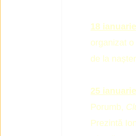
18 ianuari
organizat o
de la nașter
25 ianuari
Porumb,
Cl
Prezintă Ion