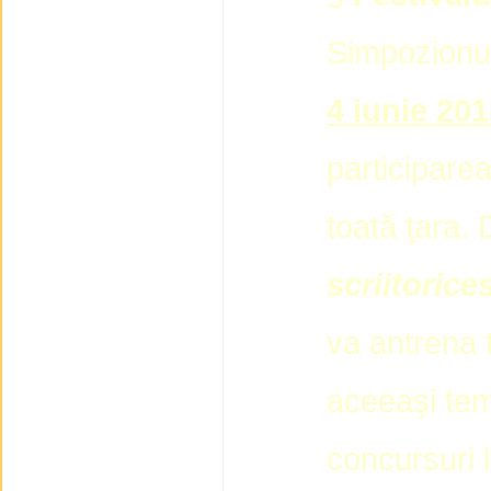
Simpozionul
4 iunie 20
participarea 
toată ţara
scriitoric
va antrena ti
aceeaşi tem
concursuri l