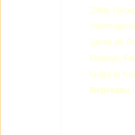
Zilele Geo
Internaţion
Serile de P
Deseşti, Fe
Goga la Ci
Rebreanu
l