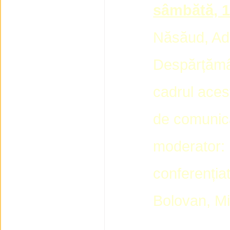
sâmbătă, 1
Năsăud, Ad
Despărțămâ
cadrul aces
de comunică
moderator: 
conferențiat
Bolovan, M