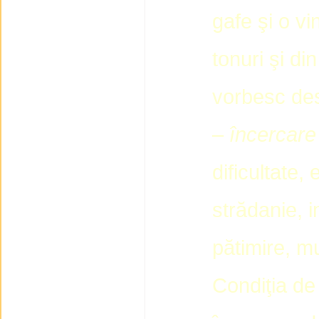
gafe şi o vi
tonuri şi di
vorbesc des
–
încercare
dificultate,
strădanie, i
pătimire, m
Condiţia de