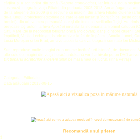
cărţilor şi a scriitorilor din zonă (
Repere cronologice
), iar într-o a doua secţiu
ilustrează telegrafic viaţa Filialei din perioada 2005-2013. Am adăugat, ca an
de la alegerile din 2009 şi o secţiune cu imagini din arhiva Filialei clujene (arhiv
de-a lungul proiectelor editoriale pe care le-am lansat şi îngrijit în cei peste opt 
breslei), din arhiva mea personală, dar şi din fototeca scriitorilor înşişi. Au trimis f
preţioase toţi autorii, arhiva
Apostrof
mi-a stat la îndemână, am primit calupuri (CD
Satu Mare (de la neobositul fotograf Ionică Moldovan), dar şi dinspre clujenii Şt
împătimit, Vasile Lechinţan, istoric-arhivar la fel de împătimit, Amalia Lumei, 
Lucia Mureşan şi Ion Brad, am avut acces la câteva fotografii semnate Ion Miclea
Sunt reproduse multe imagini cu o anume încărcătură istorică, de document. 
alte sute de imagini din viaţa literară ardeleană vor fi arhivate pe un DVD aniver
Dicţionarul scriitorilor ardeleni
(aflat pe masa mea de lucru). (Irina Petraş)
Categoria : Editoriale
Data adăugării : 2013-08-15
Recomandă unui prieten
ri