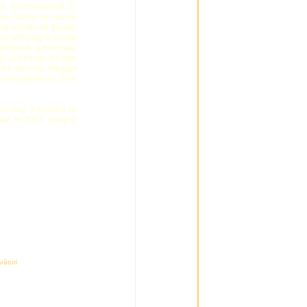
ne,
Evenimente la zi,
exe,
Darea de seamă
ă constituită treptat,
ani petrecuţi în slujba
otografii şi informaţii
-uri) întregi dinspre
efan Socaciu, fotograf
Oana Pughineanu. Prin
.
Acestea, împreună cu
sar, în 2014, însoţind