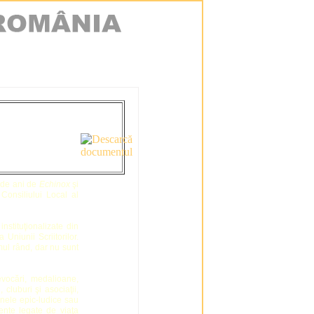
5 de ani de
Echinox
şi
Consiliului Local al
nstituţionalizate din
Uniunii Scriitorilor.
imul rând, dar nu sunt
evocări, medalioane,
, cluburi şi asociaţii,
unele epic-ludice sau
ente legate de viaţa