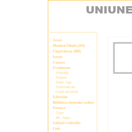
Acasă
Membrii Filialei (294)
Clujul literar (808)
Istoric
Contact
Evenimente
Activități
Proiecte
Statut / legi
Aniversări azi
Caută aniversări
Editoriale
Biblioteca tânărului scriitor
Fototeca
Color
alb / negru
Salonul scriitorilor
Link