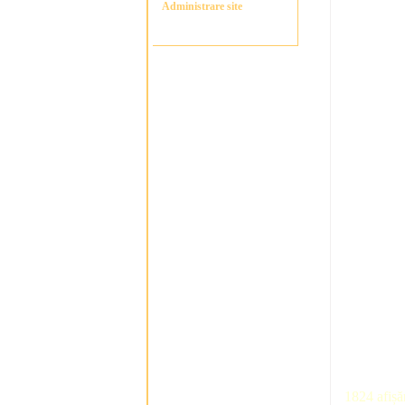
Administrare site
1824 afișă