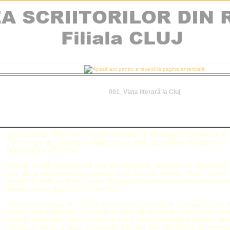
001_Viaţa literară la Cluj
Volum editat de Filiala Cluj a Uniunii Scriitorilor din România, la împlinirea a 4
a 65 de ani de existenţă a Filialei Cluj a USR, cu sprijinul Primăriei şi al 
Municipiului Cluj-Napoca.
Volumul de faţă rememorează cele mai importante momente ale vieţii literare i
Cluj, dar şi din Transilvania. Vorbesc în ea mai ales membrii Filialei clujene a 
Înfiinţată în 1949, va împlini curând 65 de ani. Despre viaţa ei este vorba în pr
lăsate deoparte nici rădăcinile interbelice.
Prima parte aşează în ordinea (aproximativ) cronologică a subiectului lor 
amintiri despre întâmplări cu scriitori din redacţii de revistă şi edituri, cenacluri
texte de o mare diversitate de stil şi abordare, de la cele sobru-academice, la 
nostalgice. Partea a doua,
Cronologie
, transcrie cele mai însemnate evenim