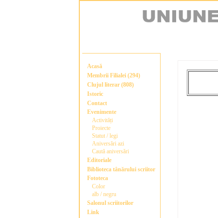
Acasă
Membrii Filialei (294)
Clujul literar (808)
Istoric
Contact
Evenimente
Activități
Proiecte
Statut / legi
Aniversări azi
Caută aniversări
Editoriale
Biblioteca tânărului scriitor
Fototeca
Color
alb / negru
Salonul scriitorilor
Link