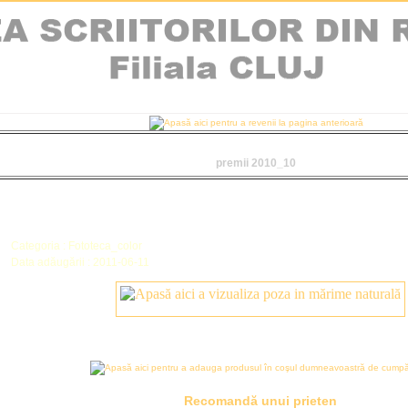
premii 2010_10
Categoria : Fototeca_color
Data adăugării : 2011-06-11
Recomandă unui prieten