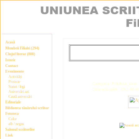
Acasă
Membrii Filialei (294)
Clujul literar (808)
Istoric
Contact
Evenimente
Activități
Proiecte
Categoria : Fototeca_color
Statut / legi
Data adăugării : 2011-06-0
Aniversări azi
Caută aniversări
Editoriale
Biblioteca tânărului scriitor
Fototeca
Color
alb / negru
Salonul scriitorilor
Link