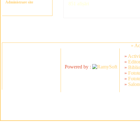
Administrare site
851 afișări
» A
»
Activi
»
Editor
Powered by :
»
Bibli
»
Fotot
»
Fotot
»
Salonu