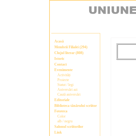
Acasă
Membrii Filialei (294)
Clujul literar (808)
Istoric
Contact
Evenimente
Activități
Proiecte
Statut / legi
Aniversări azi
Caută aniversări
Editoriale
Biblioteca tânărului scriitor
Fototeca
Color
alb / negru
Salonul scriitorilor
Link