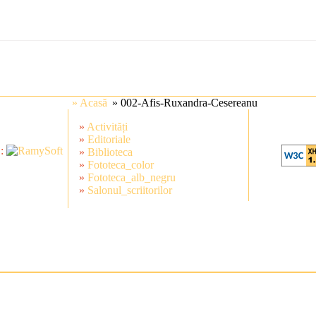
» Acasă
» 002-Afis-Ruxandra-Cesereanu
»
Activități
»
Editoriale
 :
»
Biblioteca
»
Fototeca_color
»
Fototeca_alb_negru
»
Salonul_scriitorilor