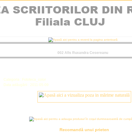
002 Afis Ruxandra Cesereanu
Categoria : Fototeca_color
Data adăugării : 2011-05-09
Recomandă unui prieten