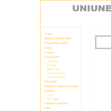
Acasă
Membrii Filialei (294)
Clujul literar (808)
Istoric
Contact
Evenimente
Activități
Proiecte
Statut / legi
Aniversări azi
Caută aniversări
Editoriale
Biblioteca tânărului scriitor
Fototeca
Color
alb / negru
Salonul scriitorilor
Link