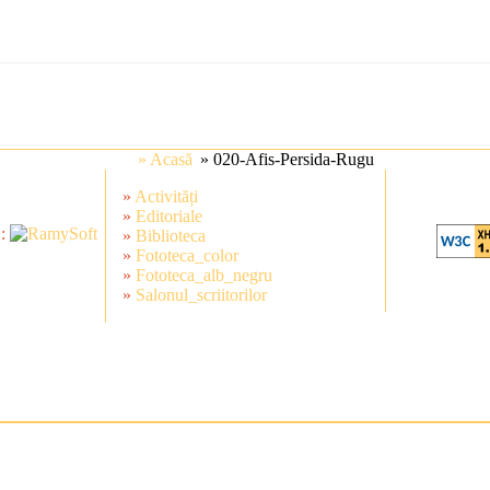
» Acasă
» 020-Afis-Persida-Rugu
»
Activități
»
Editoriale
 :
»
Biblioteca
»
Fototeca_color
»
Fototeca_alb_negru
»
Salonul_scriitorilor