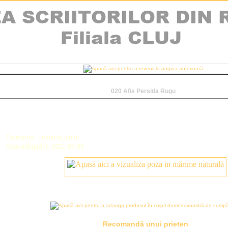
020 Afis Persida Rugu
Categoria : Fototeca_color
Data adăugării : 2011-05-09
Recomandă unui prieten