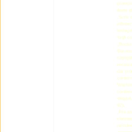
promovâ
fineţe id
„Scris 
infinite
limbajul
forţă c
„Docto
Baconsk
câștigă
recomand
dar și d
contemp
Wächter
contemp
elegant
82).
„Prin bo
claritat
neîndoi