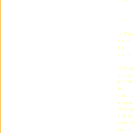
* * *
„
A.E.Ba
compete
buna cal
cercetăr
„Monog
e, după
lucrăril
literare
critică 
insepara
„Monog
simţ cri
obiectul
operei 