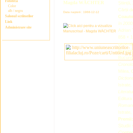
Fototeca
Magda WÄCHTER
Știință
Color
Cărții d
alb / negru
Data nașterii : 1968-12-12
Salonul scriitorilor
Coauto
Link
în 2000
Administrare site
Adrian 
858 + 1
general 
Bucureș
Bucureș
Cronolo
Milea, 
Dicțion
Istrate
Literat
Editura
Romanul
Istrate
Premii
Studii 
Conte