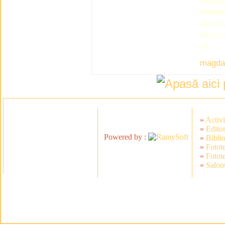
cunoaște
înțeleas
Jurnal t
Alexand
67).
magda
»
Activi
»
Editor
Powered by :
»
Bibli
»
Fotot
»
Fotot
»
Salonu