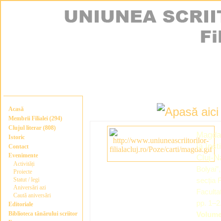
Acasă
Membrii Filialei (294)
Clujul literar (808)
Magda 
Istoric
la Inst
Contact
Evenimente
Cluj-N
Activități
Bolyai”,
Proiecte
Statut / legi
secția 
Aniversări azi
Facultat
Caută aniversări
pp. 1–2
Editoriale
Biblioteca tânărului scriitor
Volum