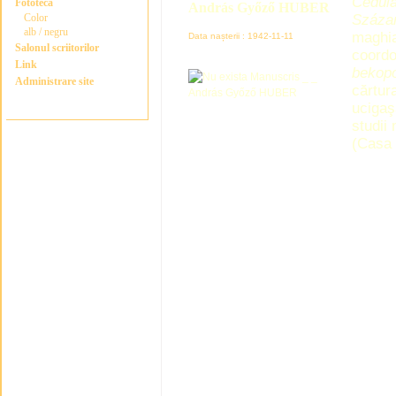
Cédula
Fototeca
András Győző HUBER
Color
Száza
alb / negru
maghia
Data nașterii : 1942-11-11
Salonul scriitorilor
coordo
Link
bekopo
Administrare site
cărtur
ucigaş
studii
(Casa 