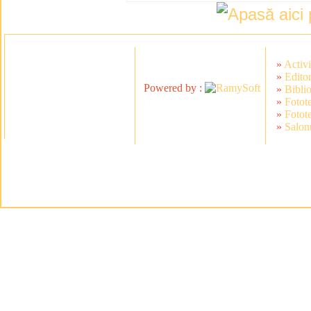
»
Activi
»
Editor
Powered by :
»
Bibli
»
Fotot
»
Fotot
»
Salonu