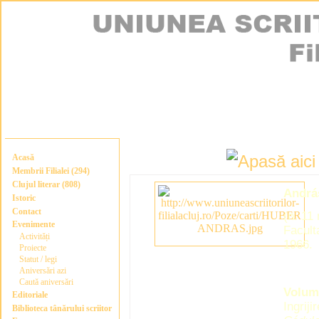
Acasă
Membrii Filialei (294)
Clujul literar (808)
Andrá
Istoric
Contact
(n. 11
Evenimente
Facult
Activități
1966.
Proiecte
Statut / legi
Aniversări azi
Caută aniversări
Volum
Editoriale
Ingrij
Biblioteca tânărului scriitor