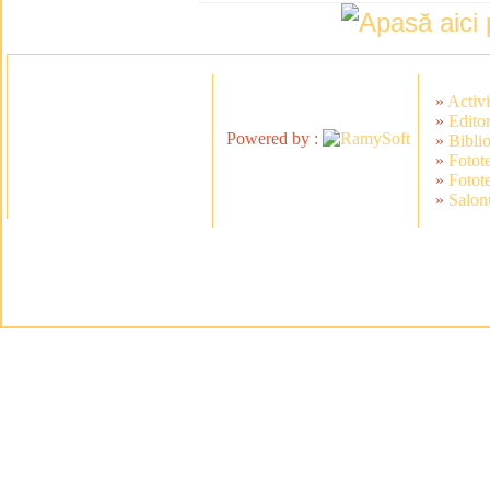
»
Activi
»
Editor
Powered by :
»
Bibli
»
Fotot
»
Fotot
»
Salonu