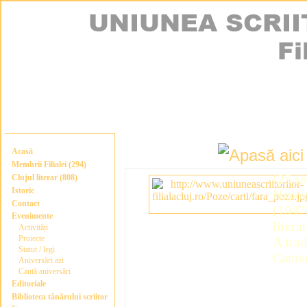
Acasă
Membrii Filialei (294)
(25 s
Clujul literar (808)
Istoric
Napoca
Contact
(1947
Evenimente
litera
Activități
Proiecte
A trad
Statut / legi
Cante
Aniversări azi
Caută aniversări
Editoriale
Biblioteca tânărului scriitor