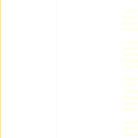
„Versur
Autorul 
economi
Poe
ț
i d
„... dis
două po
barbară 
prețiozi
Oa
ș
)
, 
„Prizoni
în care 
evocând
păstrate
amestec
revista 
„Ion Pet
Alexand
prozodi