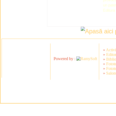
un pate
Editura
»
Activi
»
Editor
Powered by :
»
Bibli
»
Fotot
»
Fotot
»
Salonu