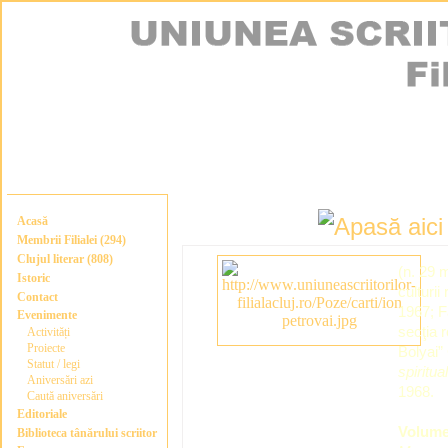
Acasă
Membrii Filialei (294)
Clujul literar (808)
(n. 29 
Istoric
culturi
Contact
1967; F
Evenimente
secţia 
Activități
Proiecte
Bolyai”
Statut / legi
spiritua
Aniversări azi
1968.
Caută aniversări
Editoriale
Volum
Biblioteca tânărului scriitor