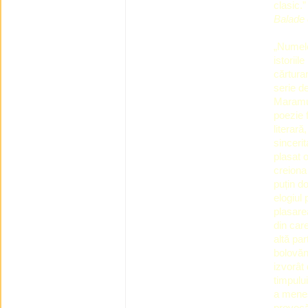
clasic.”
Balade
„Numele
istorii
cărturar
serie d
Maramur
poezie 
literar
sincerit
plasat 
creiona
puțin do
elogiul 
plasarea
din care
altă par
bolovăn
izvorât 
timpului
a menes
provocă