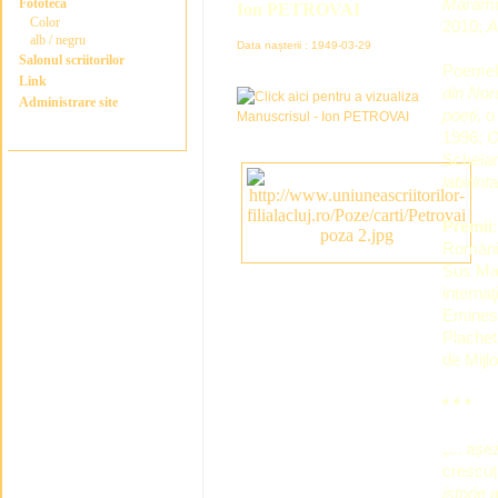
Maramur
Fototeca
Ion PETROVAI
Color
2010;
A
alb / negru
Data nașterii : 1949-03-29
Salonul scriitorilor
Poemele
Link
din Nor
Administrare site
poe
ț
i
, 
1996;
O
Scheian
labirint
a
Premii
România
Sus Mar
interna
Eminesc
Plachet
de Mijl
* * *
„... așe
crescuți
istorie 