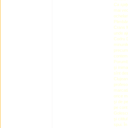
Ca spiţ
mai vec
ochelari
Plimbăr
Crans M
unde aj
Codru D
minunil
precum 
contem
Porumb.
şi inim
sînt des
Clujean
profesor
marcată 
orice m
şi de pe
pe cont
Golescu
şi citi
spui. În