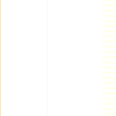
lui de p
exotice 
scrisulu
Accentu
ilustra
conduce
lumină,
căutării
ştiinţă 
Horea P
şi foart
tabără, 
nimic i
are exa
Bune și 
acestor
urâtulu
portret
cu un bu
(2016).
alocuri,
autorulu