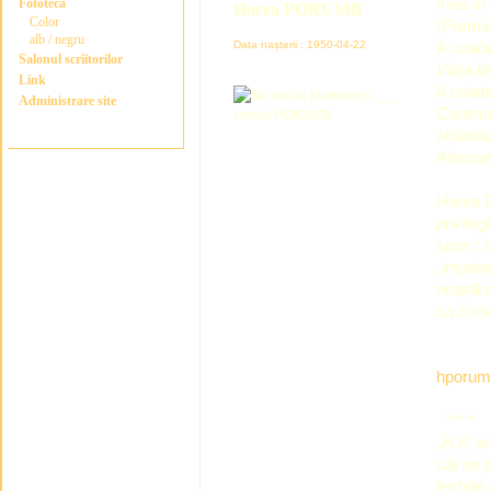
meu în 
Fototeca
Horea PORUMB
Color
(Premiul
alb / negru
Data nașterii : 1950-04-22
A colabo
Salonul scriitorilor
Viaţa li
Link
A colabo
Administrare site
Contemp
străinăt
Alterna
Horea 
privileg
spun : 
„inspira
neapăra
ca o inv
hporum
* * *
„H.P. a
cât se 
textele 