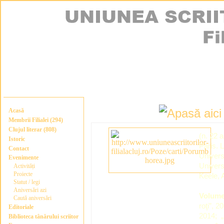
Acasă
Membrii Filialei (294)
Clujul literar (808)
(n. 22 a
Istoric
Paris. 
Contact
Univers
Evenimente
Univers
Activități
Proiecte
Keele, A
Statut / legi
Aniversări azi
Volum
Caută aniversări
roţi”, 2
Editoriale
2014; „
Biblioteca tânărului scriitor