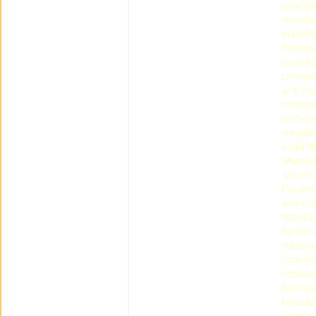
principa
anterio
maturit
întâlni
cu solic
prezent
ar fi tr
compone
termenil
naraţiil
vorbi di
(
Aurel
Un moti
Porumb 
abia ca
autorul
făcute d
subsolur
convenţi
cotidia
ilustra
formulă,
convers