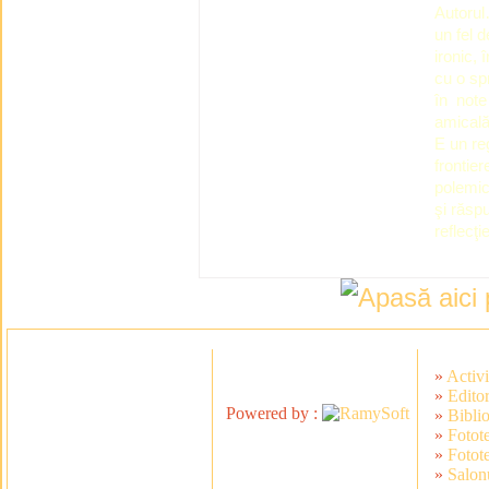
Autorul
un fel 
ironic,
cu o sp
în note
amicală 
E un reg
frontier
polemic
şi răsp
reflecţi
»
Activi
»
Editor
Powered by :
»
Bibli
»
Fotot
»
Fotot
»
Salonu