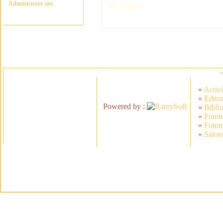
Administrare site
682 afișări
»
Activi
»
Editor
Powered by :
»
Bibli
»
Fotot
»
Fotot
»
Salonu