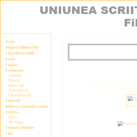
Acasă
Membrii Filialei (294)
Clujul literar (808)
Istoric
Contact
Evenimente
Activități
Proiecte
Categoria : Fototeca_color
Statut / legi
Data adăugării : 2011-10-2
Aniversări azi
Caută aniversări
Editoriale
Biblioteca tânărului scriitor
Fototeca
Color
alb / negru
Salonul scriitorilor
Link