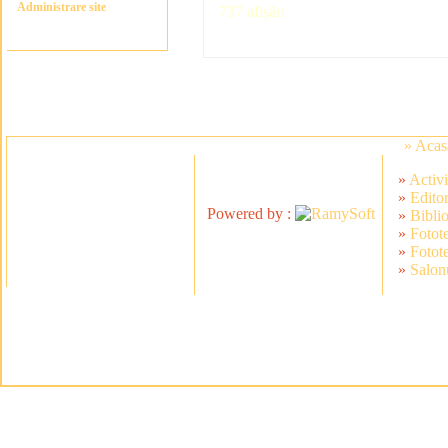
Administrare site
737 afișări
» Acas
»
Activi
»
Editor
Powered by :
»
Bibli
»
Fotot
»
Fotot
»
Salonu