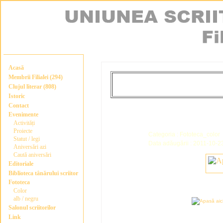
Acasă
Membrii Filialei (294)
Clujul literar (808)
Istoric
Contact
Evenimente
Activități
Proiecte
Categoria : Fototeca_color
Statut / legi
Data adăugării : 2011-10-2
Aniversări azi
Caută aniversări
Editoriale
Biblioteca tânărului scriitor
Fototeca
Color
alb / negru
Salonul scriitorilor
Link