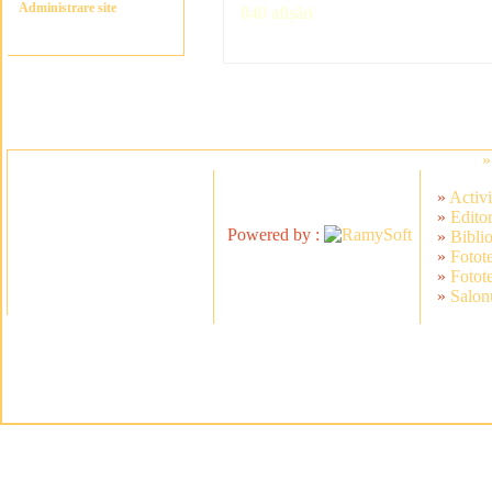
Administrare site
840 afișări
»
»
Activi
»
Editor
Powered by :
»
Bibli
»
Fotot
»
Fotot
»
Salonu