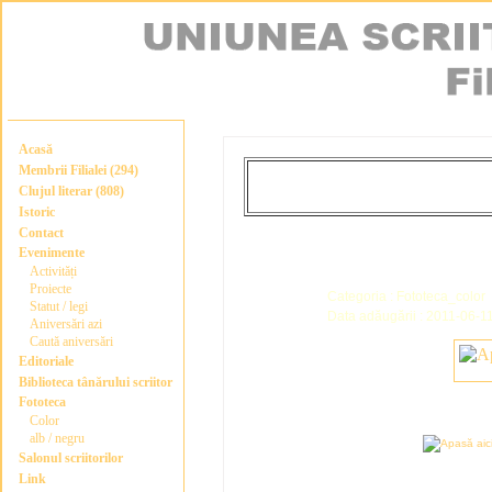
Acasă
Membrii Filialei (294)
Clujul literar (808)
Istoric
Contact
Evenimente
Activități
Proiecte
Categoria : Fototeca_color
Statut / legi
Data adăugării : 2011-06-1
Aniversări azi
Caută aniversări
Editoriale
Biblioteca tânărului scriitor
Fototeca
Color
alb / negru
Salonul scriitorilor
Link